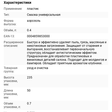
Характеристики
Применение:
пластик
Тип:
Смазка универсальная
Форма
аэрозоль
выпуска:
Объём, л:
0.4
EAN-13:
0004859853000
Расширенное
Быстро и эффективно удаляет пыль, грязь, масляные и
описание:
никотиновые загрязнения. Защищает от старения и
выгорания, восстанавливает первоначальную
структуру, обладает антистатическим эффектом.
Предназначен для обработки пластиковых и
виниловых деталей салона. Подходит для молдингов и
бамперов. Обладает приятным ароматом клубники.
Товарная
уход и очистка
группа:
Высота
235
упаковки,
мм:
Длина
50
упаковки,
мм:
Объем
0.7
упаковки, л: