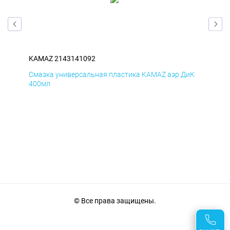
KAMAZ 2143141092
KA
мД
Смазка универсальная пластика KAMAZ аэр ДиК
Сма
400мл
40
© Все права защищены.