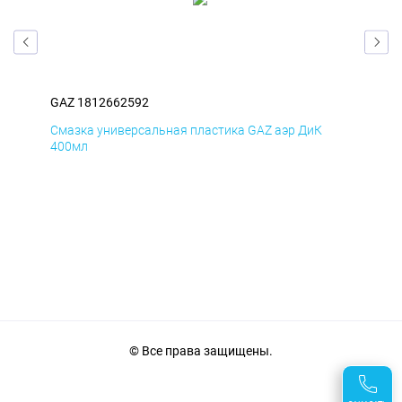
GAZ 1812662592
GAZ
Смазка универсальная пластика GAZ аэр ДиК
Сма
400мл
40
© Все права защищены.