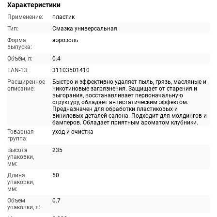
Характеристики
Применение:
пластик
Тип:
Смазка универсальная
Форма
аэрозоль
выпуска:
Объём, л:
0.4
EAN-13:
31103501410
Расширенное
Быстро и эффективно удаляет пыль, грязь, масляные и
описание:
никотиновые загрязнения. Защищает от старения и
выгорания, восстанавливает первоначальную
структуру, обладает антистатическим эффектом.
Предназначен для обработки пластиковых и
виниловых деталей салона. Подходит для молдингов и
бамперов. Обладает приятным ароматом клубники.
Товарная
уход и очистка
группа:
Высота
235
упаковки,
мм:
Длина
50
упаковки,
мм:
Объем
0.7
упаковки, л: